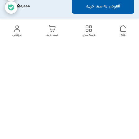
1,850,000
افزودن به سبد خرید
خانه
دسته‌بندی
سبد خرید
پروفایل
دسترسی سریع
تماس با ما
سیاست حریم خصوصی
خدمات تعمیرات تجهیزات
شکایات
پزشکی
قوانین و مقررات
درباره ما
ارسال سفارشات بعد از 2 روز کاری می باشد