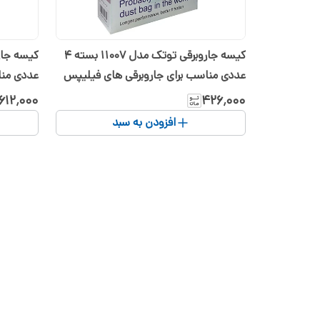
کیسه جاروبرقی توتک مدل 11007 بسته 4
عددی مناسب برای جاروبرقی های فیلیپس
عددی منا
و آاگ و الکترولوکس
سامسونگ
۶۱۲٬۰۰۰
۴۲۶٬۰۰۰
افزودن به سبد