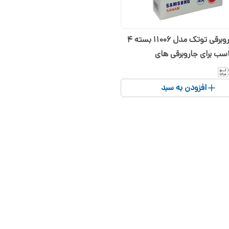
کیسه جاروبرقی توتک مدل 11006 بسته 4
سب برای جاروبرقی های
 و صنام
افزودن به سبد