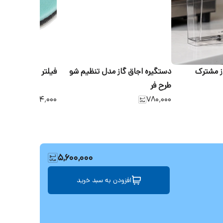
ز مشترک
دستگیره اجاق گاز مدل تنظیم شو
فیلتر جاروبرقی مدل هپا 
طرح فر
۳۸۴٬۰۰۰
۷۸۰٬۰۰۰
5,600,000
افزودن به سبد خرید