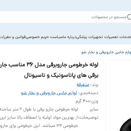
جستجو در محصولات
دمات تعمیرات تجهیزات پزشکی
درباره ما
سیاست حریم خصوصی
قوانین و مقررات
وازم جانبی جاروبرقی و بخار شو
لوله خرطومی جاروبرقی مدل 36 مناسب 
برقی های پاناسونیک و ناسیونال
برند:
متفرقه
دسته‌بندی
:
لوازم جانبی جاروبرقی و بخار شو
وزن
:
400 گرم
سایر
لوله خرطومی جارو برقی با طول 2
توضیحات
:
از بهترین مواد اولیه با انعطاف بالا سایز این
خرطومی 36 میباشد. این خرطومی برای جارو