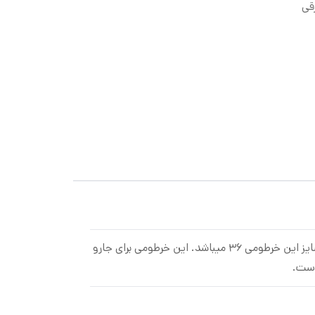
قی
لوله خرطومی جارو برقی با طول 2 متر ساخته شده از بهترین مواد اولیه با انعطاف بالا سایز این خرطومی 36 میباشد. این خرطومی برای جارو