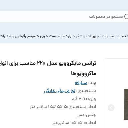
جستجو در محصولات
دمات تعمیرات تجهیزات پزشکی
درباره ما
سیاست حریم خصوصی
قوانین و مقررات
ترانس مایکروویو مدل 220 مناسب برای انو
ماکروویوها
برند:
متفرقه
دسته‌بندی
:
لوازم یدکی خانگی
وزن
:
4200 گرم
ابعاد بسته‌بندی
:
15x15x15 سانتی‌متر
جنس
:
مس
ابعاد
:
10x10x10 سانتی‌متر