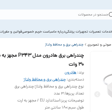
جستجو در محصولات
دمات تعمیرات تجهیزات پزشکی
درباره ما
سیاست حریم خصوصی
قوانین و مقررات
ی صوتی و تصویری
چندراهی برق و محافظ ولتاژ
چندراهی برق هادرون مدل P343
30 وات
برند:
هادرون
دسته‌بندی
:
چندراهی برق و محافظ ولتاژ
نوع چندراهی برق و محافظ ولتاژ
:
چندراهی برق
تعداد پریزها
:
3 عدد
توضیحات پریز
:
استاندارد EU / مجهز به ارت
طول سیم
:
180 سانتی متر