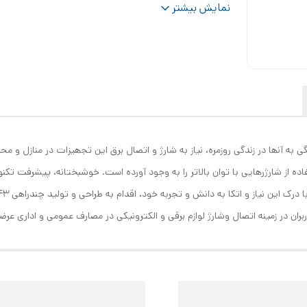
تعداد فاز
:
تک فاز
نمایش بیشتر
نوع عملکرد
:
دکمه‌ای
مقاوم در برابر
:
دما (آتش سوزی)
توضیحات نشانگر
نشانگر وضعیت اتصال برق و بررس
LED
:
شارژدهی
تعداد پورت USB
:
سه
توضیحات
م
درگاه‌های USB
:
A و یک USB تایپ C
ی به آنھا در زندگی روزمره، نیاز به شارژ و اتصال برق این تجھیزات در منازل و م
حداکثر جریان انتقالی
:
10 آمپر
جنس بدنه
:
پلی کربنات با استاندارد UL94-V1 (ضد شعله)
حداکثر توان قابل پشتیبانی
:
2500 وات
کاربران در زمینه اتصال وشارژ لوازم برقی و الکترونیکی در مصارف عمومی و اداری ع
ولتاژ ورودی
:
220 ولت ولت
جریان ورودی
:
10 آمپر
چندراهی برق و محافظ ولتاژ
کامپیوتر , صوتی و تصو
سازگار با
:
پکیج
رنگ
:
سفید