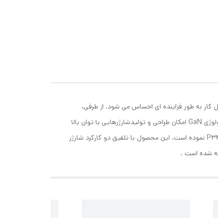
ی
جموعا 30 وات دارای دو درگاه USB تایپ
حل کار به طور فزاینده ای احساس می شود. از طرفی،
افزایش ظرفیت باتری ھا در لوازم شارژی، تقاضا برای استفاده از شارژرھایی با توان بالاتر را به وجود آورده است. خوشبختانه، پیشرفت تکنولوژی GaN امکان طراحی و تولیدشارژرھایی با توان بالا
و ابعاد کوچک را فراھم کرده است . شرکت ھادرون توان با درک این نیاز و اتکا به دانش و تجربه خود، اقدام به طراحی و تولید چندراھی P343 نموده است. این محصول با تلفیق دو کارکرد شارژر
رضه شده است .
یری ,