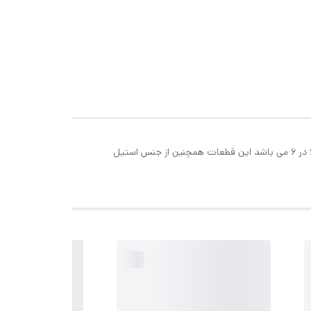
این تیغه و شبکه مناسب برای چرخ گوشت پارس خزر،نیکو،ناسیونال می باشد که ابعاد این شبکه 7 در 7 سانتی متر می باشد و ابعاد تیغه 6 در 6 می باشد این قطعات همچنین از جنس استیل