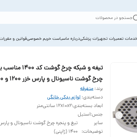
جستجو در محصولات
دمات تعمیرات تجهیزات پزشکی
درباره ما
سیاست حریم خصوصی
قوانین و مقررات
تیغه و شبکه چرخ گوشت کد 1400 م
چرخ گوشت ناسیونال و پارس خزر 1200 و 1400
برند:
متفرقه
دسته‌بندی
:
لوازم یدکی خانگی
ابعاد بسته‌بندی
:
12x10x2 سانتی‌متر
جنس
:
استیل
سایر
تیغ و پنجره چرخ گوشت ناسیونال و پارس 
توضیحات
:
1400 (ژاپنی)