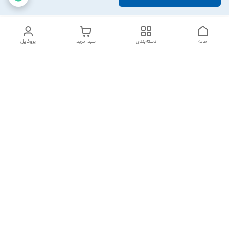
خانه
دسته‌بندی
سبد خرید
پروفایل
دسترسی سریع
تماس با ما
سیاست حریم خصوصی
خدمات تعمیرات تجهیزات
شکایات
پزشکی
قوانین و مقررات
درباره ما
ارسال سفارشات بعد از 2 روز کاری می باشد
با تشکر