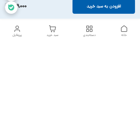
279,000
افزودن به سبد خرید
خانه
دسته‌بندی
سبد خرید
پروفایل
دسترسی سریع
تماس با ما
سیاست حریم خصوصی
خدمات تعمیرات تجهیزات
شکایات
پزشکی
قوانین و مقررات
درباره ما
ارسال سفارشات بعد از 2 روز کاری می باشد