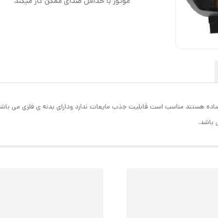
موتور با حداقل صدای ممکن کار میکند
ر برای انواع جارو برقی ها که با توان 2200 وات ساده هستند مناسب است قابلیت جذب مایعات ندارد ودارای ب