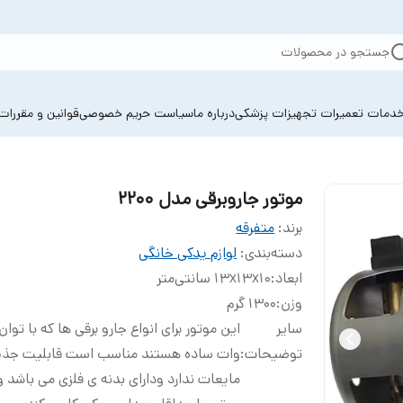
جستجو در محصولات
دمات تعمیرات تجهیزات پزشکی
درباره ما
سیاست حریم خصوصی
قوانین و مقررات
موتور جاروبرقی مدل 2200
برند:
متفرقه
دسته‌بندی
:
لوازم یدکی خانگی
ابعاد
:
13x13x10 سانتی‌متر
وزن
:
1300 گرم
سایر
توضیحات
:
وات ساده هستند مناسب است قابلیت جذ
مایعات ندارد ودارای بدنه ی فلزی می باشد و