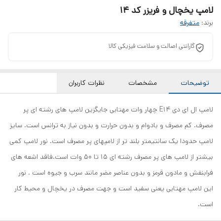
لامپ یخچال و فریزر کد 14
برند:
متفرقه
گارانتی اصالت و سلامت فیزیکی کالا
توضیحات
مشخصات
نظرات کاربران
لامپ ال ای دی E14 چهار وات مهتابی جایگزین لامپ های رشته ای پر
مصرف. کم مصرف و بادوام و بدون حرارت و بدون نیاز به ترانس است. سایز
لامپ حدودا یک سانتیمتر بلند تر از لامپهای پر مصرف است. نور لامپ کمی
بیشتر از لامپ های پر مصرف رشته ای 15 تا 50 وات است.فاقد اشعه های
فرابنفش و مادون قرمز و بدون عناصر مضر مانند سرب و جیوه است . نور
این لامپ مهتابی یعنی سفید است و جهت مصرف در یخچال و محیط کار
است.