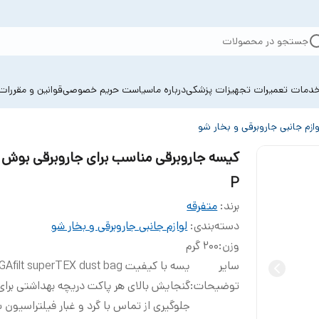
جستجو در محصولات
دمات تعمیرات تجهیزات پزشکی
درباره ما
سیاست حریم خصوصی
قوانین و مقررات
وازم جانبی جاروبرقی و بخار شو
کیسه جاروبرقی مناسب برای جاروبرقی بوش 
P
برند:
متفرقه
دسته‌بندی
:
لوازم جانبی جاروبرقی و بخار شو
وزن
:
200 گرم
سایر
یسه با کیفیت filt superTEX dust bag
توضیحات
:
گنجایش بالای هر پاکت دریچه بهداشتی برای
جلوگیری از تماس با گرد و غبار فیلتراسیون ب