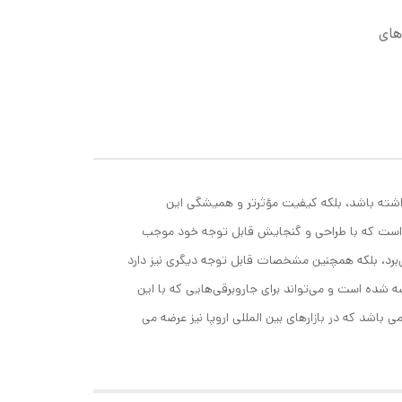
قی های
داشته باشد، بلکه کیفیت مؤثرتر و همیشگی این
MEGAfi» نیز آن را می‌شناسند، از کیسه یا پاکت‌هایی است که با طراحی و گنجایش قابل توجه خود موجب
می‌برد، بلکه همچنین مشخصات قابل توجه دیگری نیز دارد
 دریچه بهداشتی، و فیلتراسیون با قابلیت جذب 99% اشاره کرد‏.در بسته‌بندی این محصول پنج کیسه جاروبرقی از نوع P عرضه شده است و می‌تواند برای جاروبرقی‌هایی که با این
 یا سایز کیسه سازگاری دارند مورد استفاده قرار گیرد. ‏ این کیسه ها جزو محصولات درجه یک (پریمیوم) ساخت چین با کد harika-120 می باشد که در بازارهای بین المللی اروپا نیز عرضه می