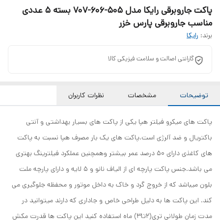
پاکت جاروبرقی رایکا مدل 505-606-707 بسته 5 عددی
مناسب جاروبرقی پارس خزر
برند:
رایکا
گارانتی اصالت و سلامت فیزیکی کالا
توضیحات
مشخصات
نظرات کاربران
پاکت های میکرو فیلتر هپا یکی از پاکت های بسیار بهداشتی و آنتی
باکتریال و ضد آلرژی است.پاکت های یک بار مصرف هپا نسبت به پاکت
های کاغذی دارای 50 درصد عمر بیشتر وهمچنین عملکرد فیلترینگ بهتری
می باشد.جنس پاکت پارچه ای از الیاف نانو و 5 لایه و دارای پارچه ملت
بلون میباشد که از خروج گرد و خاک به داخل موتور و محفظه جلوگیری می
کند. این پاکت ها به دلیل طراحی خاص و جاداری که دارند میتوانید در
مدت زمان طولانی تری(2تا3) ماه استفاده کنید این پاکت ها قدرت مکش