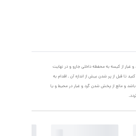
غبار از کیسه به محفظه داخلی جارو و در نهایت
 تا قبل از پر شدن بیش از اندازه آن , اقدام به
5 لایه فیلتر , قابلیت جذب .99.9% گرد غبار در اندازه های 0.3 تا 0.5 میکرون را دارا می باشد و مانع از پخش شدن گرد و غبار در محیط و یا