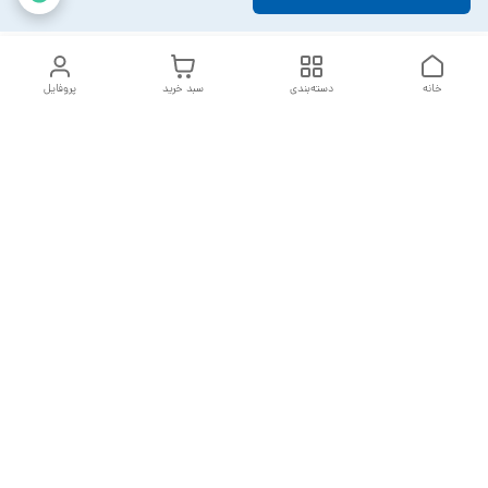
خانه
دسته‌بندی
سبد خرید
پروفایل
دسترسی سریع
تماس با ما
سیاست حریم خصوصی
خدمات تعمیرات تجهیزات
شکایات
پزشکی
قوانین و مقررات
درباره ما
ارسال سفارشات بعد از 2 روز کاری می باشد
با تشکر