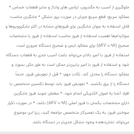
جلوگیری از آسیب به مگنترون، ترانس های ولتاژ و سایر قطعات حساس *
عملکرد سریع: قطع سریع جریان در صورت بروز مشکل * جایگزین مناسب:
قابل استفاده به عنوان جایگزین برای فیوزهای مشابه در اکثر مایکروویوها و
سولاردام‌ها اهمیت استفاده از فیوز مناسب: استفاده از فیوز با مشخصات
صحیح (5KV 0.9A) برای عملکرد ایمن و صحیح دستگاه ضروری است.
استفاده از فیوز با آمپر بالاتر می‌تواند باعث آسیب جدی به قطعات دستگاه
شود و استفاده از فیوز با آمپر پایین‌تر ممکن است به طور مکرر بسوزد و
عملکرد دستگاه را مختل کند. نکات مهم: * قبل از تعویض فیوز، حتماً
دستگاه را از برق بکشید. * تعویض فیوز باید توسط تکنسین متخصص یا
افراد آشنا به اصول الکتریکی انجام شود. * مطمئن شوید فیوز جایگزین
دارای مشخصات یکسان با فیوز اصلی (5KV 0.9A) باشد. * در صورت تکرار
سوختن فیوز، به یک تعمیرکار متخصص مراجعه کنید، زیرا این موضوع
می‌تواند نشان‌دهنده وجود مشکل جدی‌تر در دستگاه باشد.