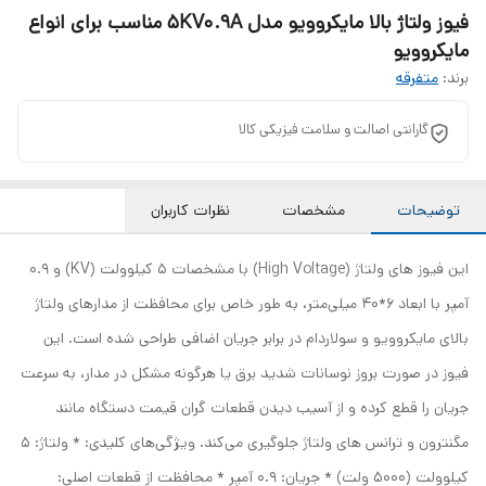
فیوز ولتاژ بالا مایکروویو مدل 5KV0.9A مناسب برای انواع
مایکروویو
برند:
متفرقه
گارانتی اصالت و سلامت فیزیکی کالا
توضیحات
مشخصات
نظرات کاربران
این فیوز های ولتاژ (High Voltage) با مشخصات 5 کیلوولت (KV) و 0.9
آمپر با ابعاد 6*40 میلی‌متر، به طور خاص برای محافظت از مدارهای ولتاژ
بالای مایکروویو و سولاردام در برابر جریان اضافی طراحی شده است. این
فیوز در صورت بروز نوسانات شدید برق یا هرگونه مشکل در مدار، به سرعت
جریان را قطع کرده و از آسیب دیدن قطعات گران قیمت دستگاه مانند
مگنترون و ترانس های ولتاژ جلوگیری می‌کند. ویژگی‌های کلیدی: * ولتاژ: 5
کیلوولت (5000 ولت) * جریان: 0.9 آمپر * محافظت از قطعات اصلی: