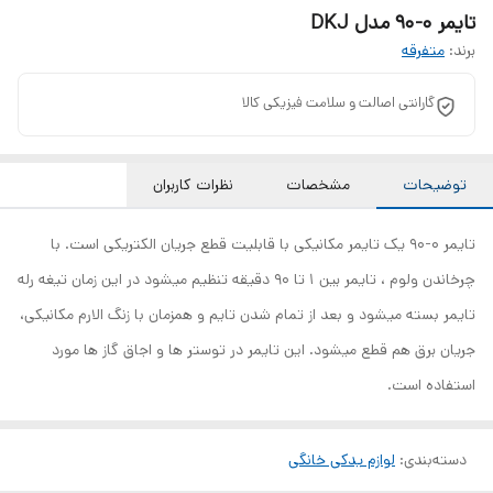
تایمر 0-90 مدل DKJ
برند:
متفرقه
گارانتی اصالت و سلامت فیزیکی کالا
توضیحات
مشخصات
نظرات کاربران
تایمر 0-90 یک تایمر مکانیکی با قابلیت قطع جریان الکتریکی است. با
چرخاندن ولوم ، تایمر بین 1 تا 90 دقیقه تنظیم میشود در این زمان تیغه رله
تایمر بسته میشود و بعد از تمام شدن تایم و همزمان با زنگ الارم مکانیکی،
جریان برق هم قطع میشود. این تایمر در توستر ها و اجاق گاز ها مورد
استفاده است.
دسته‌بندی
:
لوازم یدکی خانگی