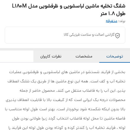
شلنگ تخلیه ماشین لباسشویی و ظرفشویی مدل L180M
طول 1.8 متر
برند:
متفرقه
گارانتی اصالت و سلامت فیزیکی کالا
توضیحات
مشخصات
نظرات کاربران
بخشی از فرآیند شستشو در ماشین های لباسشویی و ظرفشویی عملیات
تخلیه آب و کف است. همه این نوع ماشین ها از طریق یک شلنگ انعطاف
پذیر، این آب را به فاضلاب منتقل می کنند. محصول حاضر از جمله
محصولات درجه یک ایرانی است که از کیفیت بالا با قابلیت انعطاف پذیری
بالا بدون اینکه شکسته شود برخوردار است. بهتر است طول لوله متناسب با
فاصله ماشین تا محل لوله فاضلاب انتخاب گردد زیرا طولانی بودن طول
لوله ، فرآیند تخلیه آب را کندتر کرده و کوتاه بودن طول لوله این فرآیند را