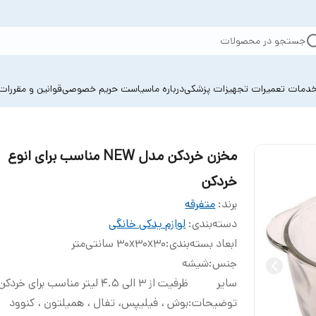
جستجو در محصولات
دمات تعمیرات تجهیزات پزشکی
درباره ما
سیاست حریم خصوصی
قوانین و مقررات
مخزن خردکن مدل NEW مناسب برای انوع
خردکن
برند:
متفرقه
دسته‌بندی
:
لوازم یدکی خانگی
ابعاد بسته‌بندی
:
30x30x30 سانتی‌متر
جنس
:
شیشه
سایر
ظرفیت از 3 الی 4.5 لیتر مناسب برای خ
توضیحات
:
بوش ، فیلیپس، تفال ، همیلتون ، کنوود