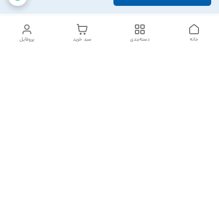
خانه
دسته‌بندی
سبد خرید
پروفایل
دسترسی سریع
تماس با ما
سیاست حریم خصوصی
خدمات تعمیرات تجهیزات
شکایات
پزشکی
قوانین و مقررات
درباره ما
ارسال سفارشات بعد از 2 روز کاری می باشد
با تشکر