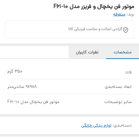
موتور فن یخچال و فریزر مدل F61-10
برند:
متفرقه
گارانتی اصالت و سلامت فیزیکی کالا
مشخصات
نظرات کاربران
وزن
350 گرم
ابعاد بسته‌بندی
9x9x8 سانتی‌متر
سایر توضیحات
موتور فن یخچال مدل F61-10
دسته‌بندی
:
لوازم یدکی خانگی