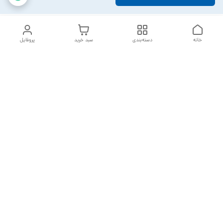
خانه
دسته‌بندی
سبد خرید
پروفایل
دسترسی سریع
تماس با ما
سیاست حریم خصوصی
خدمات تعمیرات تجهیزات
شکایات
پزشکی
قوانین و مقررات
درباره ما
ارسال سفارشات بعد از 2 روز کاری می باشد
با تشکر