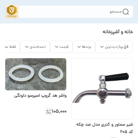
جستجو
خانه و آشپزخانه
پربازدیدترین
برندها
قیمت
دسته‌بندی
فقط محصو
واشر هد گروپ اسپرسو دلونگی
۱۰۵٬۰۰۰
شیر سماور و کتری مدل ضد چکه
کد 205